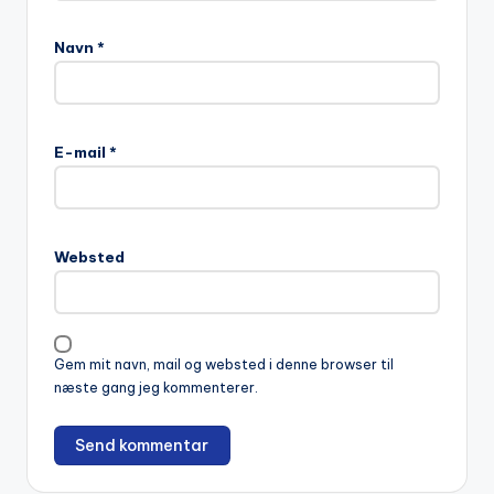
Navn
*
A
l
E-mail
*
t
e
r
n
Websted
a
t
i
v
Gem mit navn, mail og websted i denne browser til
e
næste gang jeg kommenterer.
: