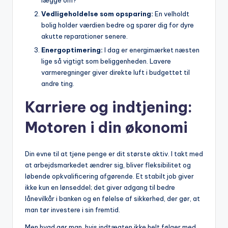
lægge om?
Vedligeholdelse som opsparing:
En velholdt
bolig holder værdien bedre og sparer dig for dyre
akutte reparationer senere.
Energoptimering:
I dag er energimærket næsten
lige så vigtigt som beliggenheden. Lavere
varmeregninger giver direkte luft i budgettet til
andre ting.
Karriere og indtjening:
Motoren i din økonomi
Din evne til at tjene penge er dit største aktiv. I takt med
at arbejdsmarkedet ændrer sig, bliver fleksibilitet og
løbende opkvalificering afgørende. Et stabilt job giver
ikke kun en lønseddel; det giver adgang til bedre
lånevilkår i banken og en følelse af sikkerhed, der gør, at
man tør investere i sin fremtid.
Men hvad gør man, hvis indtægten ikke helt følger med