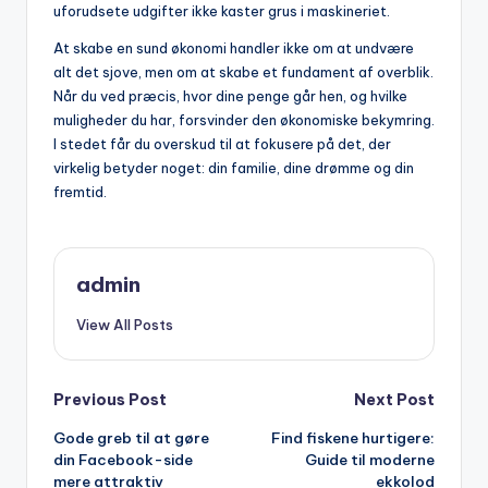
uforudsete udgifter ikke kaster grus i maskineriet.
At skabe en sund økonomi handler ikke om at undvære
alt det sjove, men om at skabe et fundament af overblik.
Når du ved præcis, hvor dine penge går hen, og hvilke
muligheder du har, forsvinder den økonomiske bekymring.
I stedet får du overskud til at fokusere på det, der
virkelig betyder noget: din familie, dine drømme og din
fremtid.
admin
View All Posts
Post
Previous Post
Next Post
Gode greb til at gøre
Find fiskene hurtigere:
navigation
din Facebook-side
Guide til moderne
mere attraktiv
ekkolod