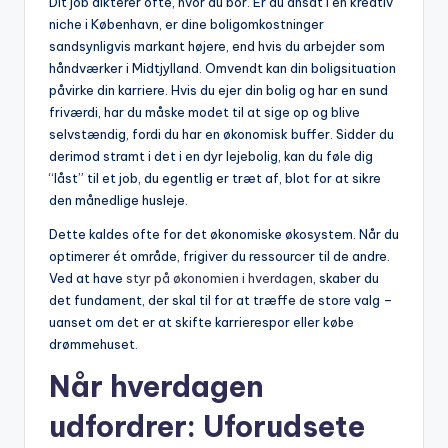
Dit job dikterer ofte, hvor du bor. Er du ansat i en kreativ
niche i København, er dine boligomkostninger
sandsynligvis markant højere, end hvis du arbejder som
håndværker i Midtjylland. Omvendt kan din boligsituation
påvirke din karriere. Hvis du ejer din bolig og har en sund
friværdi, har du måske modet til at sige op og blive
selvstændig, fordi du har en økonomisk buffer. Sidder du
derimod stramt i det i en dyr lejebolig, kan du føle dig
“låst” til et job, du egentlig er træt af, blot for at sikre
den månedlige husleje.
Dette kaldes ofte for det økonomiske økosystem. Når du
optimerer ét område, frigiver du ressourcer til de andre.
Ved at have
styr på økonomien i hverdagen
, skaber du
det fundament, der skal til for at træffe de store valg –
uanset om det er at skifte karrierespor eller købe
drømmehuset.
Når hverdagen
udfordrer: Uforudsete