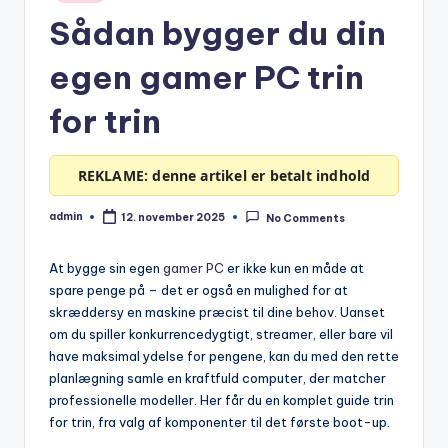
in
Sådan bygger du din
egen gamer PC trin
for trin
REKLAME: denne artikel er betalt indhold
admin
12. november 2025
No Comments
Posted
by
At bygge sin egen
gamer PC
er ikke kun en måde at
spare penge på – det er også en mulighed for at
skræddersy en maskine præcist til dine behov. Uanset
om du spiller konkurrencedygtigt, streamer, eller bare vil
have maksimal ydelse for pengene, kan du med den rette
planlægning samle en kraftfuld computer, der matcher
professionelle modeller. Her får du en komplet guide trin
for trin, fra valg af komponenter til det første boot-up.