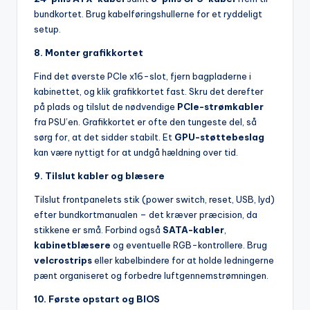
bundkortet. Brug kabelføringshullerne for et ryddeligt
setup.
8. Monter grafikkortet
Find det øverste PCIe x16-slot, fjern bagpladerne i
kabinettet, og klik grafikkortet fast. Skru det derefter
på plads og tilslut de nødvendige
PCIe-strømkabler
fra PSU’en. Grafikkortet er ofte den tungeste del, så
sørg for, at det sidder stabilt. Et
GPU-støttebeslag
kan være nyttigt for at undgå hældning over tid.
9. Tilslut kabler og blæsere
Tilslut frontpanelets stik (power switch, reset, USB, lyd)
efter bundkortmanualen – det kræver præcision, da
stikkene er små. Forbind også
SATA-kabler
,
kabinetblæsere
og eventuelle RGB-kontrollere. Brug
velcrostrips
eller kabelbindere for at holde ledningerne
pænt organiseret og forbedre luftgennemstrømningen.
10. Første opstart og BIOS