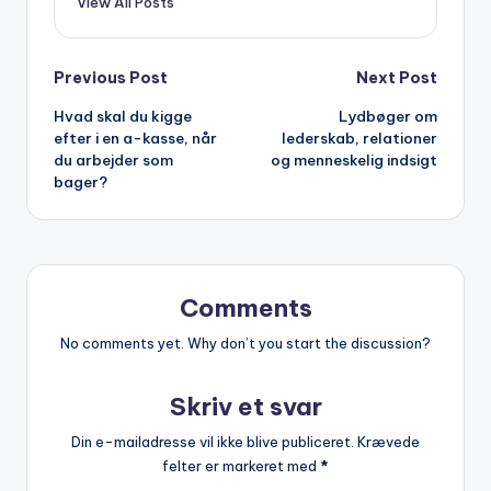
View All Posts
Post
Previous Post
Next Post
Hvad skal du kigge
Lydbøger om
navigation
efter i en a-kasse, når
lederskab, relationer
du arbejder som
og menneskelig indsigt
bager?
Comments
No comments yet. Why don’t you start the discussion?
Skriv et svar
Din e-mailadresse vil ikke blive publiceret.
Krævede
felter er markeret med
*