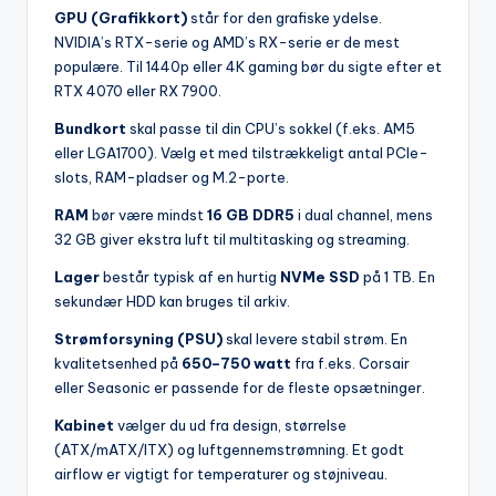
GPU (Grafikkort)
står for den grafiske ydelse.
NVIDIA’s RTX-serie og AMD’s RX-serie er de mest
populære. Til 1440p eller 4K gaming bør du sigte efter et
RTX 4070 eller RX 7900.
Bundkort
skal passe til din CPU’s sokkel (f.eks. AM5
eller LGA1700). Vælg et med tilstrækkeligt antal PCIe-
slots, RAM-pladser og M.2-porte.
RAM
bør være mindst
16 GB DDR5
i dual channel, mens
32 GB giver ekstra luft til multitasking og streaming.
Lager
består typisk af en hurtig
NVMe SSD
på 1 TB. En
sekundær HDD kan bruges til arkiv.
Strømforsyning (PSU)
skal levere stabil strøm. En
kvalitetsenhed på
650–750 watt
fra f.eks. Corsair
eller Seasonic er passende for de fleste opsætninger.
Kabinet
vælger du ud fra design, størrelse
(ATX/mATX/ITX) og luftgennemstrømning. Et godt
airflow er vigtigt for temperaturer og støjniveau.