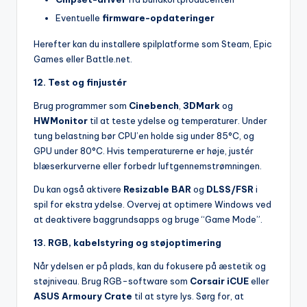
Eventuelle
firmware-opdateringer
Herefter kan du installere spilplatforme som Steam, Epic
Games eller Battle.net.
12. Test og finjustér
Brug programmer som
Cinebench
,
3DMark
og
HWMonitor
til at teste ydelse og temperaturer. Under
tung belastning bør CPU’en holde sig under 85°C, og
GPU under 80°C. Hvis temperaturerne er høje, justér
blæserkurverne eller forbedr luftgennemstrømningen.
Du kan også aktivere
Resizable BAR
og
DLSS/FSR
i
spil for ekstra ydelse. Overvej at optimere Windows ved
at deaktivere baggrundsapps og bruge “Game Mode”.
13. RGB, kabelstyring og støjoptimering
Når ydelsen er på plads, kan du fokusere på æstetik og
støjniveau. Brug RGB-software som
Corsair iCUE
eller
ASUS Armoury Crate
til at styre lys. Sørg for, at