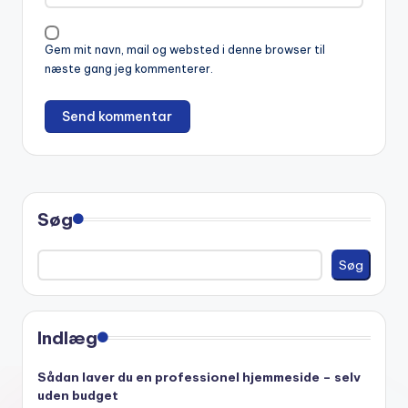
i
v
Gem mit navn, mail og websted i denne browser til
e
næste gang jeg kommenterer.
:
Søg
Søg
Indlæg
Sådan laver du en professionel hjemmeside – selv
uden budget