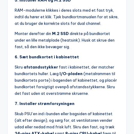
RAM-modulerne klikkes i deres slots med et fast tryk,
indtil du hører et klik. Tjek bundkortmanualen for at sikre,
at du bruger de korrekte slots for dual channel.
Monter derefter din
M.2 SSD
direkte på bundkortet
under en lille metalplade (heatsink). Husk at skrue den
fast, så den ikke bevæger sig.
6. Sæt bundkortet i kabinettet
Skru
afstandsstykker
fast i kabinettet, der matcher
bundkortets huller. Læg
I/O-pladen
(metalrammen til
bundkortets porte) i bagenden af kabinettet, og placér
bundkortet forsigtigt ovenpå afstandsstykkerne. Skru
det fast uden at overstramme skruerne.
7. Installer strømforsyningen
Skub PSU’en ind i bunden eller bagsiden af kabinettet
(alt efter design), og sørg for, at ventilatoren vender
udad eller nedad mod frisk luft. Skru den fast, og træk
24-pins ATX-kabel
samt
8-pins CPU-kabel
frem til