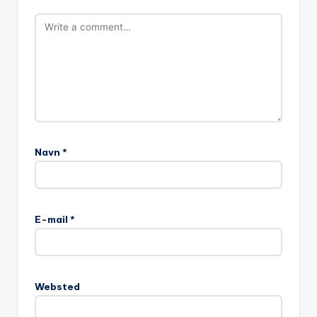
Navn
*
A
l
E-mail
*
t
e
r
n
Websted
a
t