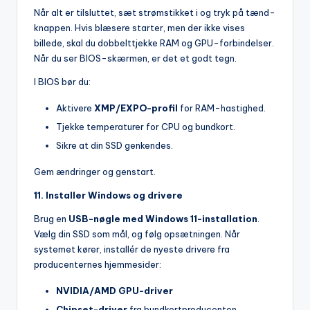
Når alt er tilsluttet, sæt strømstikket i og tryk på tænd-
knappen. Hvis blæsere starter, men der ikke vises
billede, skal du dobbelttjekke RAM og GPU-forbindelser.
Når du ser BIOS-skærmen, er det et godt tegn.
I BIOS bør du:
Aktivere
XMP/EXPO-profil
for RAM-hastighed.
Tjekke temperaturer for CPU og bundkort.
Sikre at din SSD genkendes.
Gem ændringer og genstart.
11. Installer Windows og drivere
Brug en
USB-nøgle med Windows 11-installation
.
Vælg din SSD som mål, og følg opsætningen. Når
systemet kører, installér de nyeste drivere fra
producenternes hjemmesider:
NVIDIA/AMD GPU-driver
Chipset-driver
fra bundkortproducenten