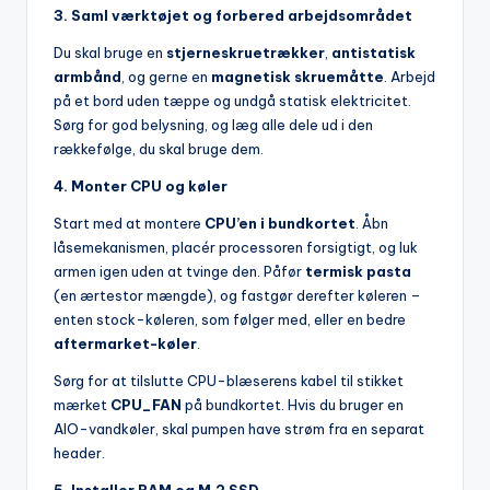
3. Saml værktøjet og forbered arbejdsområdet
Du skal bruge en
stjerneskruetrækker
,
antistatisk
armbånd
, og gerne en
magnetisk skruemåtte
. Arbejd
på et bord uden tæppe og undgå statisk elektricitet.
Sørg for god belysning, og læg alle dele ud i den
rækkefølge, du skal bruge dem.
4. Monter CPU og køler
Start med at montere
CPU’en i bundkortet
. Åbn
låsemekanismen, placér processoren forsigtigt, og luk
armen igen uden at tvinge den. Påfør
termisk pasta
(en ærtestor mængde), og fastgør derefter køleren –
enten stock-køleren, som følger med, eller en bedre
aftermarket-køler
.
Sørg for at tilslutte CPU-blæserens kabel til stikket
mærket
CPU_FAN
på bundkortet. Hvis du bruger en
AIO-vandkøler, skal pumpen have strøm fra en separat
header.
5. Installer RAM og M.2 SSD