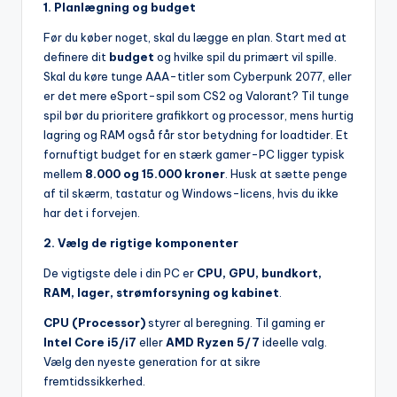
1. Planlægning og budget
Før du køber noget, skal du lægge en plan. Start med at
definere dit
budget
og hvilke spil du primært vil spille.
Skal du køre tunge AAA-titler som Cyberpunk 2077, eller
er det mere eSport-spil som CS2 og Valorant? Til tunge
spil bør du prioritere grafikkort og processor, mens hurtig
lagring og RAM også får stor betydning for loadtider. Et
fornuftigt budget for en stærk gamer-PC ligger typisk
mellem
8.000 og 15.000 kroner
. Husk at sætte penge
af til skærm, tastatur og Windows-licens, hvis du ikke
har det i forvejen.
2. Vælg de rigtige komponenter
De vigtigste dele i din PC er
CPU, GPU, bundkort,
RAM, lager, strømforsyning og kabinet
.
CPU (Processor)
styrer al beregning. Til gaming er
Intel Core i5/i7
eller
AMD Ryzen 5/7
ideelle valg.
Vælg den nyeste generation for at sikre
fremtidssikkerhed.